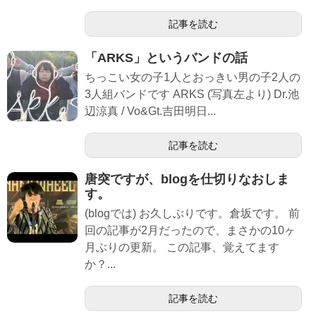
記事を読む
「ARKS」というバンドの話
ちっこい女の子1人とおっきい男の子2人の
3人組バンドです ARKS (写真左より) Dr.池
辺涼真 / Vo&Gt.吉田明日...
記事を読む
唐突ですが、blogを仕切りなおしま
す。
(blogでは) お久しぶりです。倉坂です。 前
回の記事が2月だったので、まさかの10ヶ
月ぶりの更新。 この記事、覚えてます
か？...
記事を読む