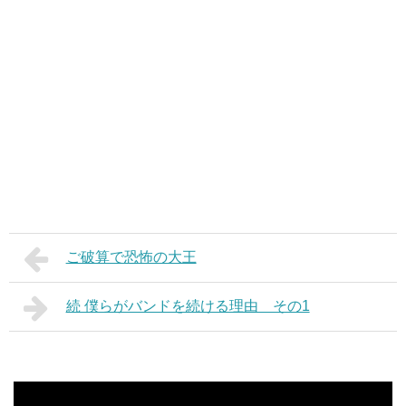
ご破算で恐怖の大王
続 僕らがバンドを続ける理由 その1