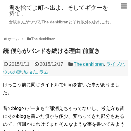
書を捨てよ町へ出よ、そしてギターを
持て。
倉坂さんがつづるThe denkibranとそれ以外のあれこれ。
ホーム
The denkibran
続 僕らがバンドを続ける理由 前置き
2015/1/11
2015/12/17
The denkibran
,
ライブハ
ウスの話
,
駄文/コラム
けっこう前に同じタイトルでblogを書いた事がありまし
た。
昔のblogのデータも全部消えちゃってないし、考え方も昔
にそのblogを書いた頃から多少、変わってきた部分もある
ので、何回かにわけてまたそんなような事を書いてみよう