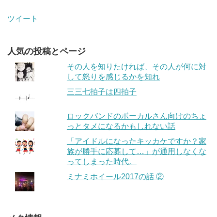
ツイート
人気の投稿とページ
その人を知りたければ、その人が何に対
して怒りを感じるかを知れ
三三七拍子は四拍子
ロックバンドのボーカルさん向けのちょ
っとタメになるかもしれない話
「アイドルになったキッカケですか？家
族が勝手に応募して…」が通用しなくな
ってしまった時代。
ミナミホイール2017の話 ②