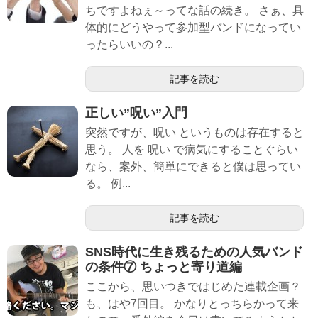
ちですよねぇ～ってな話の続き。 さぁ、具
体的にどうやって参加型バンドになってい
ったらいいの？...
記事を読む
正しい”呪い”入門
突然ですが、呪い というものは存在すると
思う。 人を 呪い で病気にすることぐらい
なら、案外、簡単にできると僕は思ってい
る。 例...
記事を読む
SNS時代に生き残るための人気バンド
の条件⑦ ちょっと寄り道編
ここから、思いつきではじめた連載企画？
も、はや7回目。 かなりとっちらかって来