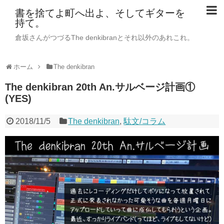
書を捨てよ町へ出よ、そしてギターを
持て。
倉坂さんがつづるThe denkibranとそれ以外のあれこれ。
ホーム
The denkibran
The denkibran 20th An.サルベージ計画①
(YES)
2018/11/5
The denkibran
,
駄文/コラム