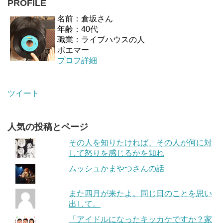
PROFILE
名前：倉坂さん
年齢：40代
職業：ライブハウスの人
ポエマー
プロフ詳細
ツイート
人気の投稿とページ
その人を知りたければ、その人が何に対
して怒りを感じるかを知れ
ムッシュかまやつさんの話
また四月が来たよ。同じ日のことを思い
出して。
「アイドルになったキッカケですか？家