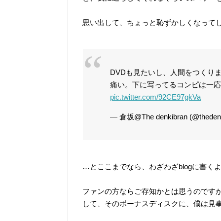
思い出して、ちょっと恥ずかしくなってし
DVDも見たいし、人間をつくり
痛い。下に写ってるコンピは一応
pic.twitter.com/92CE97gkVa
— 倉坂@The denkibran (@theden
…とここまでなら、わざわざblogに書く
ファンの方ならご存知かとは思うのですが、
して、そのボーナスディスクに、僕は見