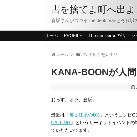
書を捨てよ町へ出よ
倉坂さんがつづるThe denkibranとそ
ホーム
PROFILE
The denkibranの話
ラ
ホーム
バンド紹介/思い出話
KANA-BOONが
おっす。オラ、倉坂。
最近は「
裏堀江系Vol.01
」というコンピC
CALLING
」というサーキットイベントの
ていただいてます。