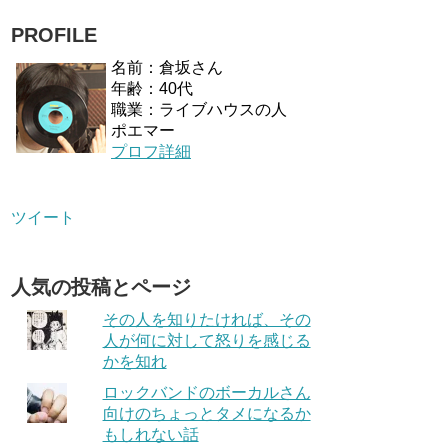
PROFILE
名前：倉坂さん
年齢：40代
職業：ライブハウスの人
ポエマー
プロフ詳細
ツイート
人気の投稿とページ
その人を知りたければ、その
人が何に対して怒りを感じる
かを知れ
ロックバンドのボーカルさん
向けのちょっとタメになるか
もしれない話