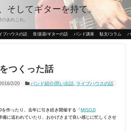
、そしてギターを持て。
れ以外のあれこれ。
イブハウスの話
音/楽器/ギターの話
バンド講座
駄文/コラム
バ
人間をつくった話
2016/2/20
バンド紹介/思い出話
,
ライブハウスの話
Dを作ったり、去年に引き続き開催する「
MISOJI
準備に追われていたり、おかげさまで良い感じに忙しくさせ