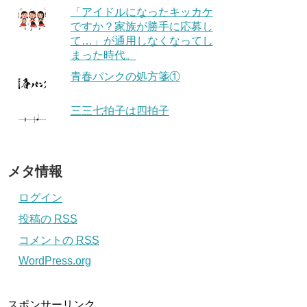
「アイドルになったキッカケ
ですか？家族が勝手に応募し
て…」が通用しなくなってし
まった時代。
青春パンクの処方箋①
三三七拍子は四拍子
メタ情報
ログイン
投稿の
RSS
コメントの
RSS
WordPress.org
スポンサーリンク