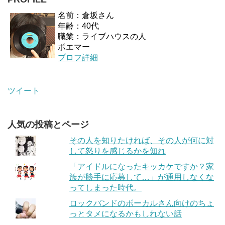
名前：倉坂さん
年齢：40代
職業：ライブハウスの人
ポエマー
プロフ詳細
ツイート
人気の投稿とページ
その人を知りたければ、その人が何に対
して怒りを感じるかを知れ
「アイドルになったキッカケですか？家
族が勝手に応募して…」が通用しなくな
ってしまった時代。
ロックバンドのボーカルさん向けのちょ
っとタメになるかもしれない話