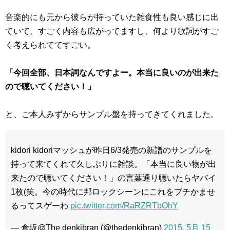
音楽的にも元から彼らが持っていた雑食性も良い感じに出
ていて、すごく内容も広がってますし、何より歌詞がすご
く考えられててすごい。
「今回全部、日本詞なんですよー。本当に良いのが出来た
ので聴いてください！」
と、ご本人みずからサンプル盤を持ってきてくれました。
kidori kidoriマッシュが昨日6/3発売の新譜のサンプルを
持って来てくれて久しぶりに雑談。「本当に良い物が出
来たので聴いてください！」の言葉通り聴いたらヤバイ
1枚(笑。今の時代に邦ロックシーンにこれをブチかませ
るってスゲーわ
pic.twitter.com/RaRZRTbOhY
— 倉坂@The denkibran (@thedenkibran)
2015, 5月 15