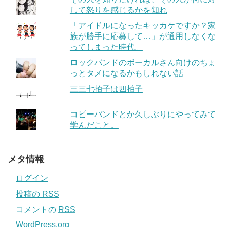
して怒りを感じるかを知れ
「アイドルになったキッカケですか？家
族が勝手に応募して…」が通用しなくな
ってしまった時代。
ロックバンドのボーカルさん向けのちょ
っとタメになるかもしれない話
三三七拍子は四拍子
コピーバンドとか久しぶりにやってみて
学んだこと。
メタ情報
ログイン
投稿の
RSS
コメントの
RSS
WordPress.org