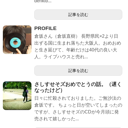
denkib...
記事を読む
PROFILE
倉坂さん（倉坂直樹） 長野県民×2より日
出ずる国に生まれ落ちた大阪人。おめおめ
と生き延びて、年齢だけは40代の良い大
人。ライブハウスと売れ...
記事を読む
さしすせそズおめでとうの話。（遅く
なったけど）
日々に忙殺されておりました。ご無沙汰の
倉坂です。 ちょっと日が空いてしまったの
ですが、さしすせそズのCDが今月頭に発
売されて嬉しかった...