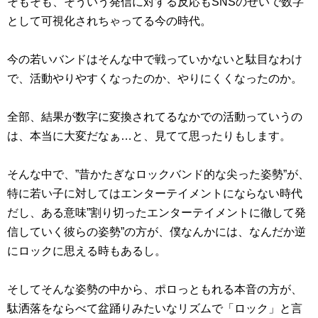
そもそも、そういう発信に対する反応もSNSのせいで数字
として可視化されちゃってる今の時代。
今の若いバンドはそんな中で戦っていかないと駄目なわけ
で、活動やりやすくなったのか、やりにくくなったのか。
全部、結果が数字に変換されてるなかでの活動っていうの
は、本当に大変だなぁ…と、見てて思ったりもします。
そんな中で、”昔かたぎなロックバンド的な尖った姿勢”が、
特に若い子に対してはエンターテイメントにならない時代
だし、ある意味”割り切ったエンターテイメントに徹して発
信していく彼らの姿勢”の方が、僕なんかには、なんだか逆
にロックに思える時もあるし。
そしてそんな姿勢の中から、ポロっともれる本音の方が、
駄洒落をならべて盆踊りみたいなリズムで「ロック」と言