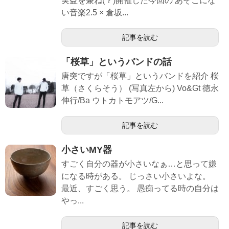
実益を兼ね(？)開催した今回の あそこにな
い音楽2.5 × 倉坂...
記事を読む
「桜草」というバンドの話
唐突ですが「桜草」というバンドを紹介 桜
草（さくらそう） (写真左から) Vo&Gt 徳永
伸行/Ba ウトカトモアツ/G...
記事を読む
小さいMY器
すごく自分の器が小さいなぁ…と思って嫌
になる時がある。 じっさい小さいよな。
最近、すごく思う。 愚痴ってる時の自分は
やっ...
記事を読む