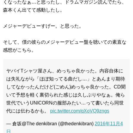
くなったなぁ…と思ったし、ドラムマガジン読んでたら、
森本くん出てて感動したし。
メジャーデビューすげー。と思った。
そして、僕の彼らのメジャーデビュー盤を聴いての素直な
感想がこちら。
ヤバイTシャツ屋さん、めっちゃ良かった。内容自体に
は失礼ながら「ほぼ知ってる曲だし…」とあんまり期待
してなかったんだけど(ごめん)めっちゃ良かった。CD聞
いて予想を軽く裏切られた感じは久しぶりやなぁ。俺ら
世代でいうUNICORNの服部みたい…って書いたら同世
代には伝わるかも。
pic.twitter.com/qXoVQ9zngs
— 倉坂@The denkibran (@thedenkibran)
2016年11月4
日