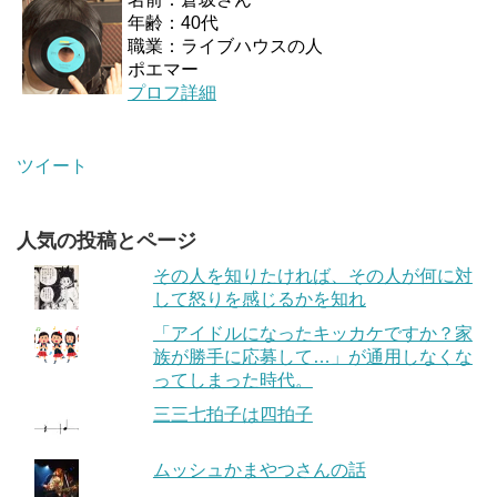
年齢：40代
職業：ライブハウスの人
ポエマー
プロフ詳細
ツイート
人気の投稿とページ
その人を知りたければ、その人が何に対
して怒りを感じるかを知れ
「アイドルになったキッカケですか？家
族が勝手に応募して…」が通用しなくな
ってしまった時代。
三三七拍子は四拍子
ムッシュかまやつさんの話