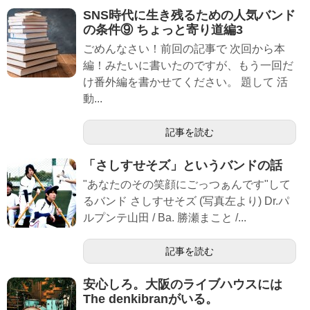
SNS時代に生き残るための人気バンド
の条件⑨ ちょっと寄り道編3
ごめんなさい！前回の記事で 次回から本
編！みたいに書いたのですが、もう一回だ
け番外編を書かせてください。 題して 活
動...
記事を読む
「さしすせそズ」というバンドの話
"あなたのその笑顔にごっつぁんです"して
るバンド さしすせそズ (写真左より) Dr.パ
ルプンテ山田 / Ba. 勝瀬まこと /...
記事を読む
安心しろ。大阪のライブハウスには
The denkibranがいる。