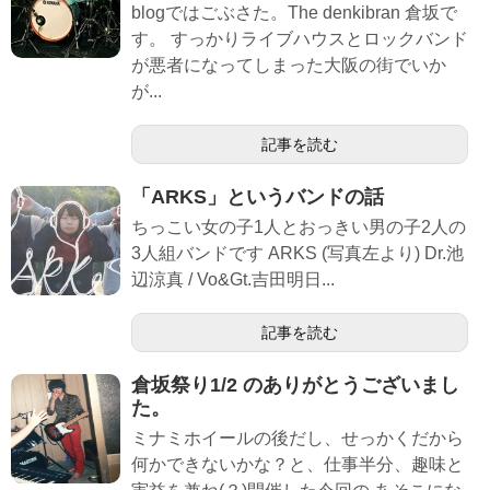
blogではごぶさた。The denkibran 倉坂で
す。 すっかりライブハウスとロックバンド
が悪者になってしまった大阪の街でいか
が...
記事を読む
「ARKS」というバンドの話
ちっこい女の子1人とおっきい男の子2人の
3人組バンドです ARKS (写真左より) Dr.池
辺涼真 / Vo&Gt.吉田明日...
記事を読む
倉坂祭り1/2 のありがとうございまし
た。
ミナミホイールの後だし、せっかくだから
何かできないかな？と、仕事半分、趣味と