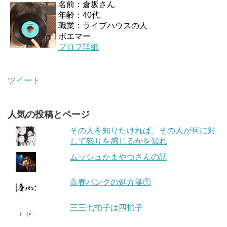
名前：倉坂さん
年齢：40代
職業：ライブハウスの人
ポエマー
プロフ詳細
ツイート
人気の投稿とページ
その人を知りたければ、その人が何に対
して怒りを感じるかを知れ
ムッシュかまやつさんの話
青春パンクの処方箋①
三三七拍子は四拍子